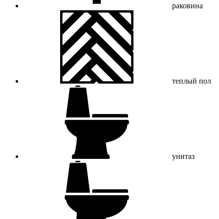
раковина
теплый пол
унитаз