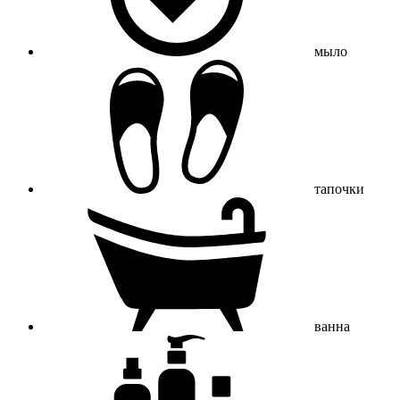
мыло
тапочки
ванна