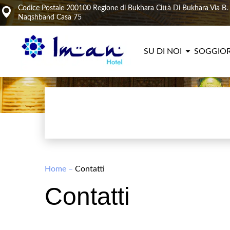
Codice Postale 200100 Regione di Bukhara Città Di Bukhara Via B.
Naqshband Casa 75
SU DI NOI
SOGGIO
Home
–
Contatti
Contatti