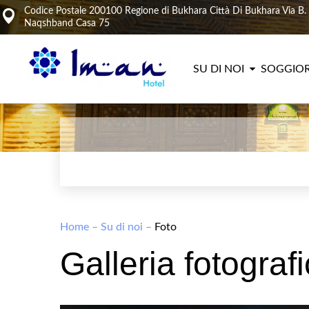
Codice Postale 200100 Regione di Bukhara Città Di Bukhara Via B.
Naqshband Casa 75
SU DI NOI
SOGGIO
Home
–
Su di noi
–
Foto
Galleria fotograf