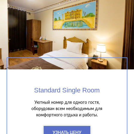
рядом с основными достопримечательностями Бухары, что
позволяет легко исследовать этот исторический город с его
знаменитыми мечетями, медресе и рынками.Остановитесь в
Iman Hotel — и откройте для себя настоящее восточное
гостеприимство и комфорт!
Standard Single Room
Уютный номер для одного гостя,
оборудован всем необходимым для
комфортного отдыха и работы.
УЗНАТЬ ЦЕНУ